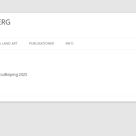
ERG
Skip to content
 LAND ART
PUBLIKATIONER
INFO
PROJEKTET
CV
ELÄSNING OCH WORKSHOP
KONST FÖR OFFENTLIGA RUM
Lidköping 2025
DLEDNINGSMATERIAL
KONTAKTA MIG
D ART