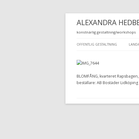
ALEXANDRA HEDB
konstnärlig gestaltning/workshops
OFFENTLIG GESTALTNING
LANDA
KVARTERET RAPSBAGGEN
OM 
ARTMADETHIS 2
FÖR
BLOMFÅNG, kvarteret Rapsbagen, 
KAPTEN KARLSSONS FÖRSKOLA
HAN
beställare: AB Bostäder Lidköping
OPEN ART
LAN
VÄSTERGÄRDETS FÖRSKOLA
HARPLINGE FÖRSKOLA
GETINGE FÖRSKOLA
ARTMADETHIS